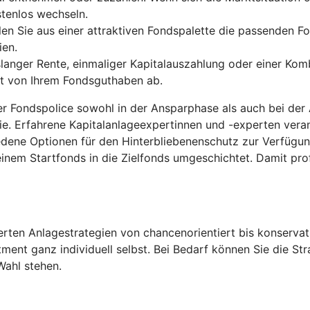
stenlos wechseln.
len Sie aus einer attraktiven Fondspalette die passenden Fo
ien.
anger Rente, einmaliger Kapitalauszahlung oder einer Komb
gt von Ihrem Fondsguthaben ab.
der Fondspolice sowohl in der Ansparphase als auch bei der
ie. Erfahrene Kapitalanlageexpertinnen und -experten ver
edene Optionen für den Hinterbliebenenschutz zur Verfügu
inem Startfonds in die Zielfonds umgeschichtet. Damit pro
ten Anlagestrategien von chancenorientiert bis konservati
tment ganz individuell selbst. Bei Bedarf können Sie die S
Wahl stehen.